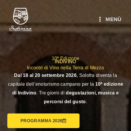
Vai
al
MENÙ
contenuto
10ª Edizione
INDIVINO
Incontri di Vino nella Terra di Mezzo
Dal 18 al 20 settembre 2026
, Solofra diventa la
capitale dell’enoturismo campano per la
10ª edizione
di Indivino
. Tre giorni di
degustazioni, musica e
percorsi del gusto
.
PROGRAMMA 2026