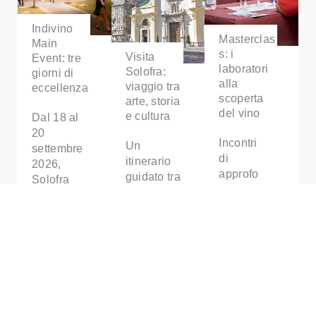
Indivino
Masterclas
Main
s: i
Visita
Event: tre
laboratori
Solofra:
giorni di
alla
viaggio tra
eccellenza
scoperta
arte, storia
del vino
e cultura
Dal 18 al
20
Incontri
Un
settembre
di
itinerario
2026,
approfo
guidato tra
Solofra
ndiment
vicoli,
celebra tre
o e
monumenti
giorni
dialogo
e palazzi
dedicati
dedicati
storici per
alle
a chi
conoscere
eccellenze
desider
il
enogastro
a
patrimonio
nomiche
conosce
storico-
campane.
re più